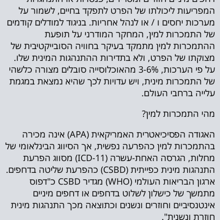
המפריעות ליכולתו של הפרט לתפקד בחיים, לשמור על
מערכות יחסים ו / או לנהל אחריות. בניגוד למודלים קודמים
של התמכרות למין, המחקר המודרני על תופעת
ההתמכרות למין מתמקד בעיקר בחוויה הסובייקטיבית של
מצוקתו של הפרט, ולא בתדירות ההתנהגות המינית שלו.
על פי הערכות, 3-6% מהאוכלוסייה סובלים מצורה כלשהי
של התמכרות מינית, ויש עדויות לכך שהיא נמצאת במגמת
עלייה ברחבי העולם.
מהי התמכרות למין?
האגודה הפסיכיאטרית האמריקאית (APA) אינה מכירה
בהתמכרות למין כהפרעה נפשית, אך הסיווג הבינלאומי של
מחלות, הגרסה האחת-עשרה (ICD-11) מסווג הפרעת
התנהגות מינית כפייתית (CSBD) כהפרעת שליטה בדחפים.
ארגון הבריאות העולמי (WHO) מגדיר CSBD כ"דפוס
מתמשך של כישלון לשלוט בדחפים או דחפים מיניים
אינטנסיביים וחוזרים ונשנים וכתוצאה מכך התנהגות מינית
חוזרת ונשנית".