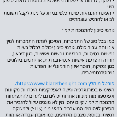
• לשקר, לרמות או לעשות מניפולציות במטרה להשיג סיפוק
מיני
• הפגנת התנהגות עוינת כלפי בני זוג על מנת לקבל תשומת
לב או להרגיש עוצמתיים
גורמי סיכון להתמכרות למין
כמו בכל סוג של התמכרות, הסיכון לפתח התמכרות למין
אינו זהה עבור כולם. גורמי סיכון יכולים לכלול בעיות
נפשיות בסיסיות, הפרעות נפשיות ואישיות, כגון דיכאון,
חרדה והפרעת אישיות אנטי-חברתית, או גורמים ביולוגיים
כגון גנטיקה, חוסר איזון הורמונלי או הפרעות
נוירוטרנסמיטרים.
פורטל מומלץ https://www.blazethenight.com/
השימוש בפורנוגרפיה וגישה לאפליקציות היכרויות מקוונות
ולפלטפורמות מיניות אחרות יכולים גם לתרום להתפתחות
התמכרות למין. קיום יחסי מין לא מוגנים עלול להגביר את
הסיכון לזיהומים המועברים במגע מיני (STIs) ולמצוקה
רגשית. בנוסף, מצבים מלחיצים, כמו אובדן עבודה או מוות