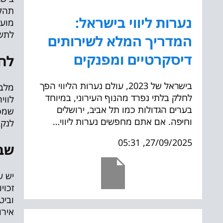
תהלי
נערות ליווי בישראל:
מוער
לתשו
המדריך המלא לשירותים
דיסקרטיים ומפנקים
לחק
בישראל של 2023, עולם נערות הליווי הפך
מלבד
לחלק בלתי נפרד מהנוף העירוני, במיוחד
לווי
בערים הגדולות כמו תל אביב, ירושלים
שמכי
וחיפה. אם אתם מחפשים נערות ליווי…
לנקו
27/09/2025, 05:31
שב
יש ע
זכוי
וביט
אירו