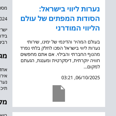
נערות ליווי בישראל:
מספ
הסודות המפתים של עולם
 11:00
הליווי המודרני
ישרא
בידו
בעולם המהיר והדינמי של ימינו, שירותי
רבים
נערות ליווי בישראל הפכו לחלק בלתי נפרד
מגו
מהנוף החברתי והבילוי. אם אתם מחפשים
חוויה יוקרתית, דיסקרטית ומענגת, הגעתם
למקום…
אחד 
אירו
06/10/2025, 03:21
נערו
תיכו
מקצ
בישר