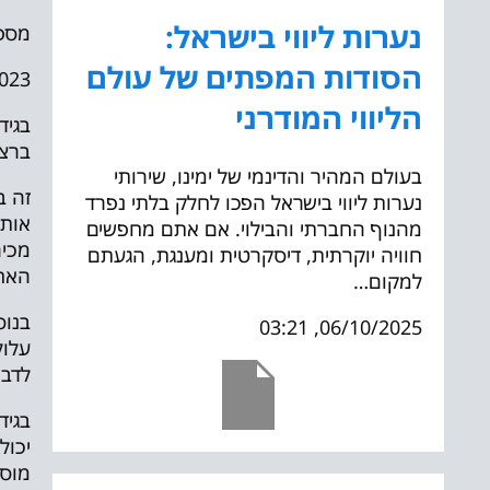
נערות ליווי בישראל:
מספ
הסודות המפתים של עולם
 16:36
הליווי המודרני
בגיד
ברצי
בעולם המהיר והדינמי של ימינו, שירותי
זה ב
נערות ליווי בישראל הפכו לחלק בלתי נפרד
אותך
מהנוף החברתי והבילוי. אם אתם מחפשים
מכיר
חוויה יוקרתית, דיסקרטית ומענגת, הגעתם
האח
למקום…
בנוס
06/10/2025, 03:21
עלול
לדבר
בגיד
יכול
מוסר