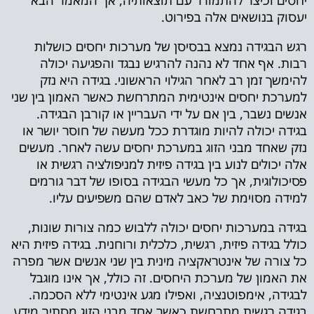
יחסים וכיצד להתמודד עם תוצאותיה, אך המאמר הבא
יעסוק בנושאים אלה בפירוט.
רגש הבגידה נמצא בבסיסן של מערכות יחסים כושלות
רבות. אף אחד לא נהנה להרגיש נבגד והפגיעה יכולה
להימשך זמן רב לאחר הגילוי הראשוני. בגידה היא נזק
למערכת יחסים אינטימית המתרחשת כאשר האמון בין שני
אנשים נשבר, בין אם על ידי העבריין או קורבן הבגידה.
בגידה יכולה להיות מוגדרת ככל מעשה של חוסר יושר או
נזק שאחד מבני הזוג במערכת יחסים עשה לאחר. מעשים
אלה יכולים לנוע בין בגידה פיזית למניפולציה רגשית או
פסיכולוגית, אך כל מעשי הבגידה בסופו של דבר גורמים
למידה מסוימת של כאב לאדם שהם משפיעים עליו.
בגידה במערכות יחסים יכולה ללבוש כמה צורות שונות,
כולל בגידה פיזית, רגשית, כלכלית ורוחנית. בגידה פיזית היא
כל צורה של אינטראקציה מינית בין שני אנשים אשר מפרה
את האמון של מערכת היחסים. זה כולל, אך אינו מוגבל
לבגידה, אימפוטנציה, ואפילו מגע אינטימי ללא הסכמה.
בגידה רגשית מתרחשת כאשר אחד מבני הזוג מסתיר מידע