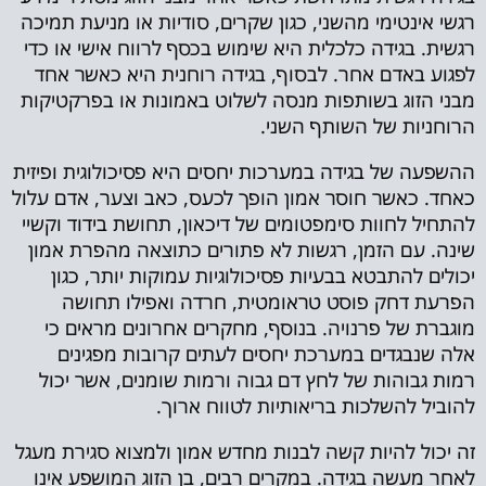
רגשי אינטימי מהשני, כגון שקרים, סודיות או מניעת תמיכה
רגשית. בגידה כלכלית היא שימוש בכסף לרווח אישי או כדי
לפגוע באדם אחר. לבסוף, בגידה רוחנית היא כאשר אחד
מבני הזוג בשותפות מנסה לשלוט באמונות או בפרקטיקות
הרוחניות של השותף השני.
ההשפעה של בגידה במערכות יחסים היא פסיכולוגית ופיזית
כאחד. כאשר חוסר אמון הופך לכעס, כאב וצער, אדם עלול
להתחיל לחוות סימפטומים של דיכאון, תחושת בידוד וקשיי
שינה. עם הזמן, רגשות לא פתורים כתוצאה מהפרת אמון
יכולים להתבטא בבעיות פסיכולוגיות עמוקות יותר, כגון
הפרעת דחק פוסט טראומטית, חרדה ואפילו תחושה
מוגברת של פרנויה. בנוסף, מחקרים אחרונים מראים כי
אלה שנבגדים במערכת יחסים לעתים קרובות מפגינים
רמות גבוהות של לחץ דם גבוה ורמות שומנים, אשר יכול
להוביל להשלכות בריאותיות לטווח ארוך.
זה יכול להיות קשה לבנות מחדש אמון ולמצוא סגירת מעגל
לאחר מעשה בגידה. במקרים רבים, בן הזוג המושפע אינו